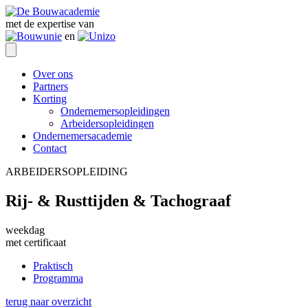
met de expertise van
en
Over ons
Partners
Korting
Ondernemersopleidingen
Arbeidersopleidingen
Ondernemersacademie
Contact
ARBEIDERSOPLEIDING
Rij- & Rusttijden & Tachograaf
weekdag
met certificaat
Praktisch
Programma
terug naar overzicht